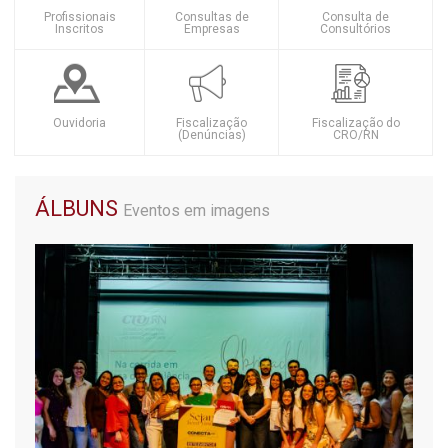
Profissionais
Consultas de
Consulta de
Inscritos
Empresas
Consultórios
Ouvidoria
Fiscalização
Fiscalização do
(Denúncias)
CRO/RN
ÁLBUNS
Eventos em imagens