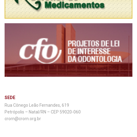
SEDE
Rua Cônego Leão Fernandes, 619
Petrópolis – Natal/RN – CEP 59020-060
crorn@crorn.org.br