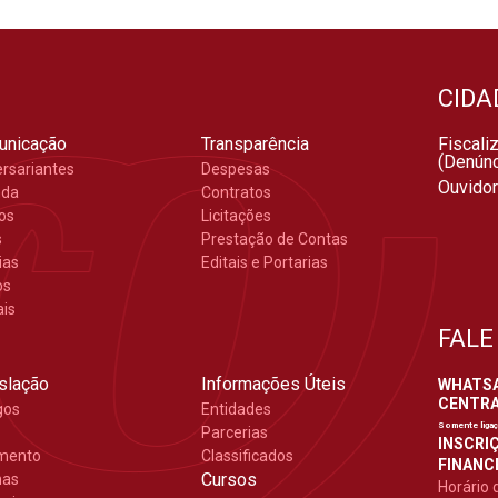
CIDA
unicação
Transparência
Fiscali
(Denúnc
ersariantes
Despesas
Ouvidor
nda
Contratos
gos
Licitações
s
Prestação de Contas
ias
Editais e Portarias
os
ais
FALE
slação
Informações Úteis
WHATSAP
CENTRAL
gos
Entidades
Somente liga
Parcerias
INSCRIÇ
mento
Classificados
FINANCE
Cursos
mas
Horário 