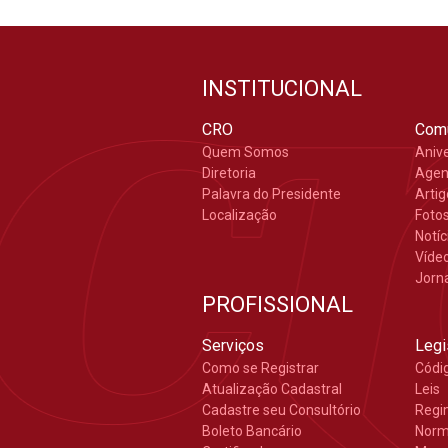
INSTITUCIONAL
CRO
Com
Quem Somos
Aniv
Diretoria
Age
Palavra do Presidente
Arti
Localização
Foto
Notíc
Víde
Jorn
PROFISSIONAL
Serviços
Legi
Como se Registrar
Códi
Atualização Cadastral
Leis
Cadastre seu Consultório
Regi
Boleto Bancário
Nor