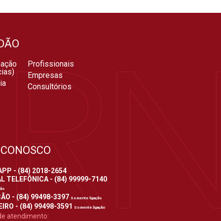
DÃO
zação
Profissionais
ias)
Empresas
ia
Consultórios
 CONOSCO
P - (84) 2018-2654
 TELEFÔNICA - (84) 99999-7140
ção
ÃO - (84) 99498-3397
Somente ligação
IRO - (84) 99498-3591
Somente ligação
de atendimento: