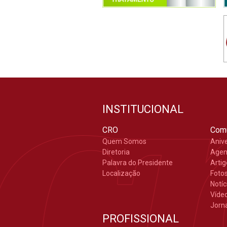
INSTITUCIONAL
CRO
Com
Quem Somos
Aniv
Diretoria
Age
Palavra do Presidente
Arti
Localização
Foto
Notíc
Víde
Jorn
PROFISSIONAL