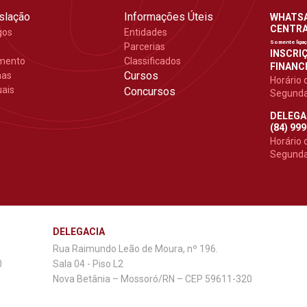
slação
Informações Úteis
WHATSAP
CENTRAL
gos
Entidades
Somente liga
Parcerias
INSCRIÇ
mento
Classificados
FINANCE
Cursos
mas
Horário 
ais
Concursos
Segunda 
DELEGA
(84) 99
Horário 
Segunda 
DELEGACIA
Rua Raimundo Leão de Moura, nº 196.
0
Sala 04 - Piso L2
Nova Betânia – Mossoró/RN – CEP 59611-320