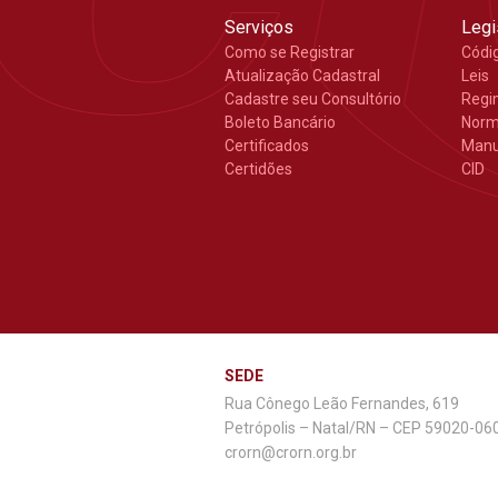
Serviços
Legi
Como se Registrar
Códi
Atualização Cadastral
Leis
Cadastre seu Consultório
Regi
Boleto Bancário
Nor
Certificados
Manu
Certidões
CID
SEDE
Rua Cônego Leão Fernandes, 619
Petrópolis – Natal/RN – CEP 59020-06
crorn@crorn.org.br