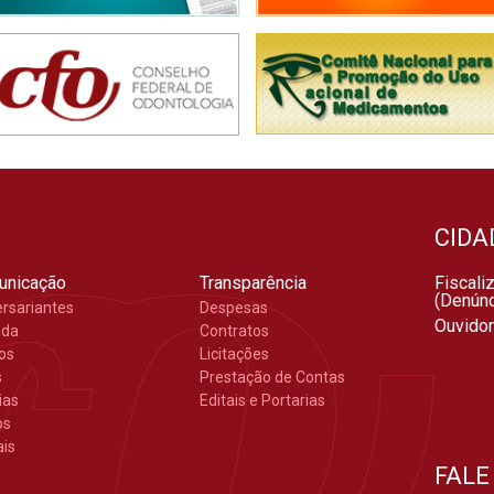
CIDA
unicação
Transparência
Fiscali
(Denúnc
ersariantes
Despesas
Ouvidor
nda
Contratos
gos
Licitações
s
Prestação de Contas
ias
Editais e Portarias
os
ais
FALE