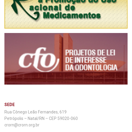
SEDE
Rua Cônego Leão Fernandes, 619
Petrópolis – Natal/RN – CEP 59020-060
crorn@crorn.org.br