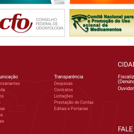
CIDA
unicação
Transparência
Fiscali
(Denúnc
ersariantes
Despesas
Ouvidor
nda
Contratos
gos
Licitações
s
Prestação de Contas
ias
Editais e Portarias
os
ais
FALE