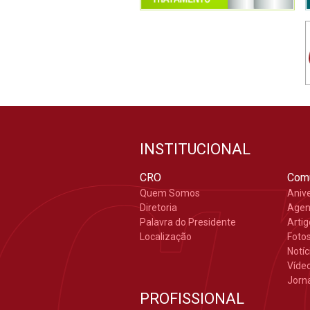
INSTITUCIONAL
CRO
Com
Quem Somos
Aniv
Diretoria
Age
Palavra do Presidente
Arti
Localização
Foto
Notíc
Víde
Jorn
PROFISSIONAL