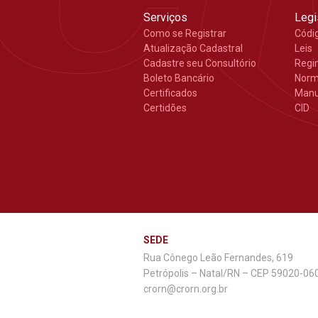
Serviços
Legi
Como se Registrar
Códi
Atualização Cadastral
Leis
Cadastre seu Consultório
Regi
Boleto Bancário
Nor
Certificados
Manu
Certidões
CID
SEDE
Rua Cônego Leão Fernandes, 619
Petrópolis – Natal/RN – CEP 59020-06
crorn@crorn.org.br