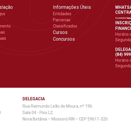
slação
Informações Úteis
WHATSAP
CENTRAL
gos
Entidades
Somente liga
Parcerias
INSCRIÇ
mento
Classificados
FINANCE
Cursos
mas
Horário 
ais
Concursos
Segunda 
DELEGA
(84) 99
Horário 
Segunda 
DELEGACIA
Rua Raimundo Leão de Moura, nº 196.
0
Sala 04 - Piso L2
Nova Betânia – Mossoró/RN – CEP 59611-320