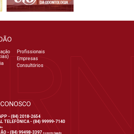
DÃO
zação
Profissionais
ias)
Empresas
ia
Consultórios
 CONOSCO
P - (84) 2018-2654
 TELEFÔNICA - (84) 99999-7140
ção
ÃO - (84) 99498-3397
Somente ligação