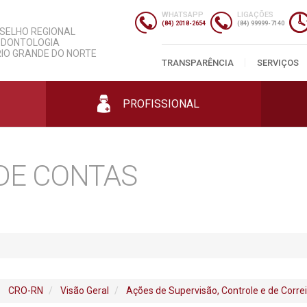
slação
Informações Úteis
ersariantes
Despesas
WHATSAPP
LIGAÇÕES
gos
nda
Entidades
Contratos
(84) 2018-2654
(84) 99999-7140
SELHO REGIONAL
gos
Parcerias
Licitações
ODONTOLOGIA
mento
s
Classificados
Prestação de Contas
RIO GRANDE DO NORTE
Profissionais
Cursos
mas
ias
Editais e Portarias
TRANSPARÊNCIA
SERVIÇOS
Empresas
ais
os
Concursos
Consultórios
ais
PROFISSIONAL
DE CONTAS
CRO-RN
Visão Geral
Ações de Supervisão, Controle e de Corre