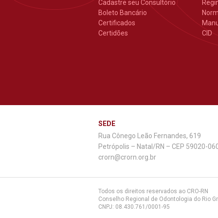
Cadastre seu Consultório
Regi
Boleto Bancário
Nor
Certificados
Manu
Certidões
CID
SEDE
Rua Cônego Leão Fernandes, 619
Petrópolis – Natal/RN – CEP 59020-06
crorn@crorn.org.br
Todos os direitos reservados ao CRO-RN
Conselho Regional de Odontologia do Rio G
CNPJ: 08.430.761/0001-95