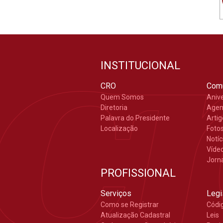
INSTITUCIONAL
CRO
Com
Quem Somos
Aniv
Diretoria
Age
Palavra do Presidente
Arti
Localização
Foto
Notíc
Víde
Jorn
PROFISSIONAL
Serviços
Legi
Como se Registrar
Códi
Atualização Cadastral
Leis