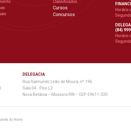
mento
Classificados
FINANCE
Cursos
mas
Horário 
ais
Concursos
Segunda 
DELEGA
(84) 99
Horário 
Segunda 
DELEGACIA
Rua Raimundo Leão de Moura, nº 196.
0
Sala 04 - Piso L2
Nova Betânia – Mossoró/RN – CEP 59611-320
rande do Norte