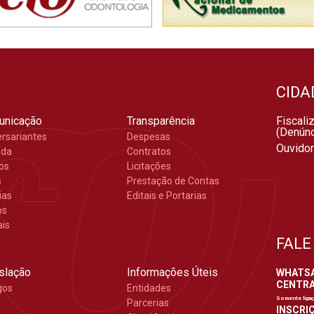
CIDA
unicação
Transparência
Fiscali
(Denúnc
ersariantes
Despesas
Ouvidor
nda
Contratos
gos
Licitações
s
Prestação de Contas
ias
Editais e Portarias
os
ais
FALE
slação
Informações Úteis
WHATSAP
CENTRAL
gos
Entidades
Somente liga
Parcerias
INSCRIÇ