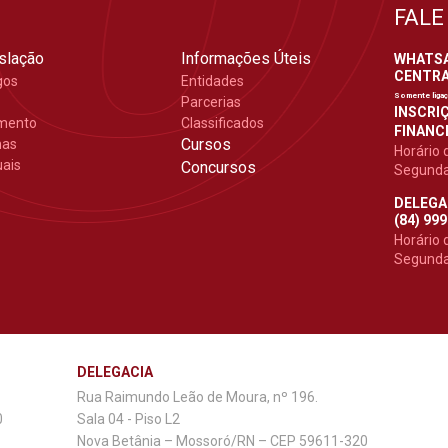
FALE
slação
Informações Úteis
WHATSAP
CENTRAL
gos
Entidades
Somente liga
Parcerias
INSCRIÇ
mento
Classificados
FINANCE
Cursos
mas
Horário 
ais
Concursos
Segunda 
DELEGA
(84) 99
Horário 
Segunda 
DELEGACIA
Rua Raimundo Leão de Moura, nº 196.
0
Sala 04 - Piso L2
Nova Betânia – Mossoró/RN – CEP 59611-320