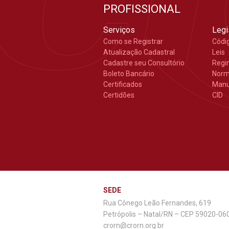
PROFISSIONAL
Serviços
Legi
Como se Registrar
Códi
Atualização Cadastral
Leis
Cadastre seu Consultório
Regi
Boleto Bancário
Nor
Certificados
Manu
Certidões
CID
SEDE
Rua Cônego Leão Fernandes, 619
Petrópolis – Natal/RN – CEP 59020-06
crorn@crorn.org.br