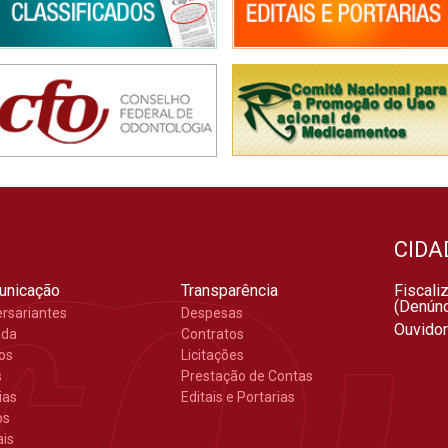
CIDA
unicação
Transparência
Fiscali
(Denúnc
ersariantes
Despesas
Ouvidor
nda
Contratos
gos
Licitações
s
Prestação de Contas
ias
Editais e Portarias
os
ais