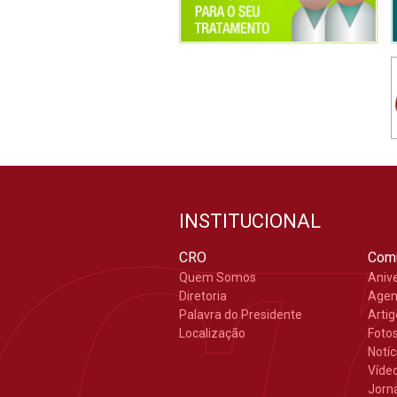
INSTITUCIONAL
CRO
Com
Quem Somos
Aniv
Diretoria
Age
Palavra do Presidente
Arti
Localização
Foto
Notíc
Víde
Jorn