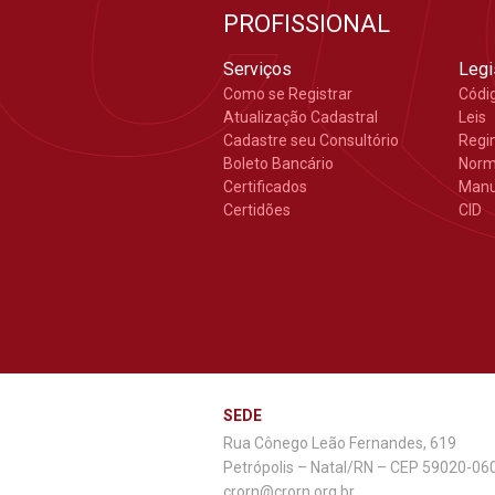
PROFISSIONAL
Serviços
Legi
Como se Registrar
Códi
Atualização Cadastral
Leis
Cadastre seu Consultório
Regi
Boleto Bancário
Nor
Certificados
Manu
Certidões
CID
SEDE
Rua Cônego Leão Fernandes, 619
Petrópolis – Natal/RN – CEP 59020-06
crorn@crorn.org.br