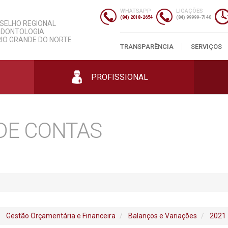
slação
Informações Úteis
ersariantes
Despesas
WHATSAPP
LIGAÇÕES
gos
nda
Entidades
Contratos
(84) 2018-2654
(84) 99999-7140
SELHO REGIONAL
gos
Parcerias
Licitações
ODONTOLOGIA
mento
s
Classificados
Prestação de Contas
RIO GRANDE DO NORTE
Profissionais
Cursos
mas
ias
Editais e Portarias
TRANSPARÊNCIA
SERVIÇOS
Empresas
ais
os
Concursos
Consultórios
ais
PROFISSIONAL
DE CONTAS
Gestão Orçamentária e Financeira
Balanços e Variações
2021