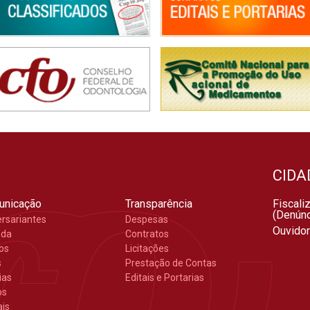
CIDA
unicação
Transparência
Fiscali
(Denúnc
ersariantes
Despesas
Ouvidor
nda
Contratos
gos
Licitações
s
Prestação de Contas
ias
Editais e Portarias
os
ais