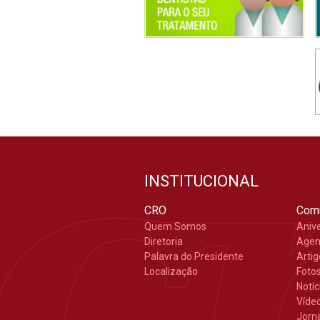
INSTITUCIONAL
CRO
Com
Quem Somos
Aniv
Diretoria
Age
Palavra do Presidente
Arti
Localização
Foto
Notíc
Víde
Jorn