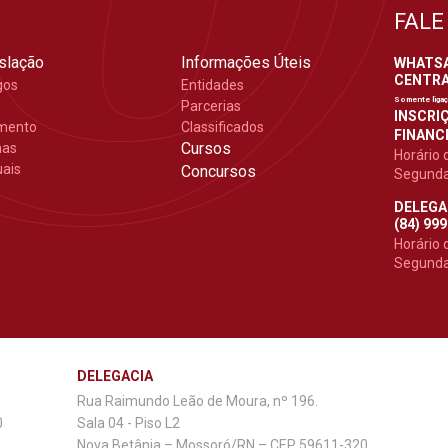
FALE
slação
Informações Úteis
WHATSAP
CENTRAL
gos
Entidades
Somente liga
Parcerias
INSCRIÇ
mento
Classificados
FINANCE
Cursos
mas
Horário 
ais
Concursos
Segunda 
DELEGA
(84) 99
Horário 
Segunda 
DELEGACIA
Rua Raimundo Leão de Moura, nº 196.
0
Sala 04 - Piso L2
Nova Betânia – Mossoró/RN – CEP 59611-320