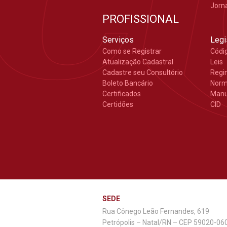
Jorn
PROFISSIONAL
Serviços
Legi
Como se Registrar
Códi
Atualização Cadastral
Leis
Cadastre seu Consultório
Regi
Boleto Bancário
Nor
Certificados
Manu
Certidões
CID
SEDE
Rua Cônego Leão Fernandes, 619
Petrópolis – Natal/RN – CEP 59020-06