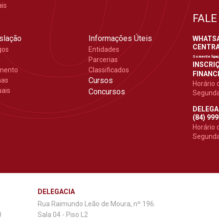
ais
FALE
slação
Informações Úteis
WHATSAP
CENTRAL
gos
Entidades
Somente liga
Parcerias
INSCRIÇ
mento
Classificados
FINANCE
Cursos
mas
Horário 
ais
Concursos
Segunda 
DELEGA
(84) 99
Horário 
Segunda 
DELEGACIA
Rua Raimundo Leão de Moura, nº 196.
0
Sala 04 - Piso L2