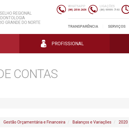
slação
Informações Úteis
ersariantes
Despesas
WHATSAPP
LIGAÇÕES
gos
nda
Entidades
Contratos
(84) 2018-2654
(84) 99999-7140
SELHO REGIONAL
gos
Parcerias
Licitações
ODONTOLOGIA
mento
s
Classificados
Prestação de Contas
RIO GRANDE DO NORTE
Profissionais
Cursos
mas
ias
Editais e Portarias
TRANSPARÊNCIA
SERVIÇOS
Empresas
ais
os
Concursos
Consultórios
ais
PROFISSIONAL
DE CONTAS
Gestão Orçamentária e Financeira
Balanços e Variações
2020