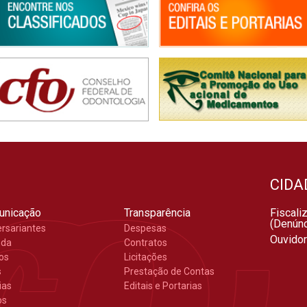
CIDA
unicação
Transparência
Fiscali
(Denúnc
ersariantes
Despesas
Ouvidor
nda
Contratos
gos
Licitações
s
Prestação de Contas
ias
Editais e Portarias
os