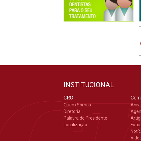
INSTITUCIONAL
CRO
Com
Quem Somos
Aniv
Diretoria
Age
Palavra do Presidente
Arti
Localização
Foto
Notíc
Víde