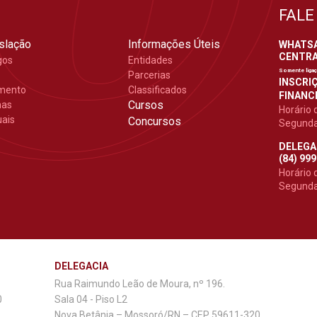
FALE
slação
Informações Úteis
WHATSAP
CENTRAL
gos
Entidades
Somente liga
Parcerias
INSCRIÇ
mento
Classificados
FINANCE
Cursos
mas
Horário 
ais
Concursos
Segunda 
DELEGA
(84) 99
Horário 
Segunda 
DELEGACIA
Rua Raimundo Leão de Moura, nº 196.
0
Sala 04 - Piso L2
Nova Betânia – Mossoró/RN – CEP 59611-320