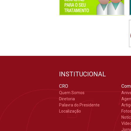
INSTITUCIONAL
CRO
Com
Quem Somos
Aniv
Diretoria
Age
Palavra do Presidente
Arti
Localização
Foto
Notíc
Víde
Jorn