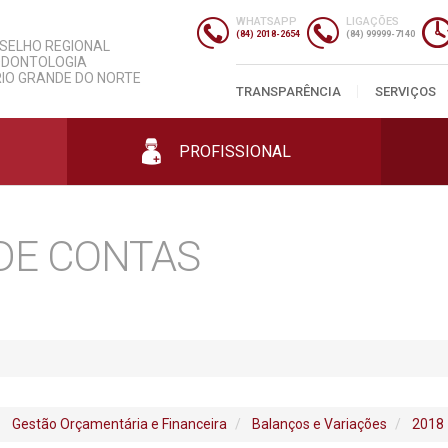
slação
Informações Úteis
ersariantes
Despesas
WHATSAPP
LIGAÇÕES
gos
nda
Entidades
Contratos
(84) 2018-2654
(84) 99999-7140
SELHO REGIONAL
gos
Parcerias
Licitações
ODONTOLOGIA
mento
s
Classificados
Prestação de Contas
RIO GRANDE DO NORTE
Profissionais
Cursos
mas
ias
Editais e Portarias
TRANSPARÊNCIA
SERVIÇOS
Empresas
ais
os
Concursos
Consultórios
ais
PROFISSIONAL
DE CONTAS
Gestão Orçamentária e Financeira
Balanços e Variações
2018