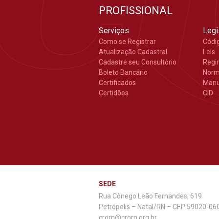
PROFISSIONAL
Serviços
Legi
Como se Registrar
Códi
Atualização Cadastral
Leis
Cadastre seu Consultório
Regi
Boleto Bancário
Nor
Certificados
Manu
Certidões
CID
SEDE
Rua Cônego Leão Fernandes, 619
Petrópolis – Natal/RN – CEP 59020-06
crorn@crorn.org.br