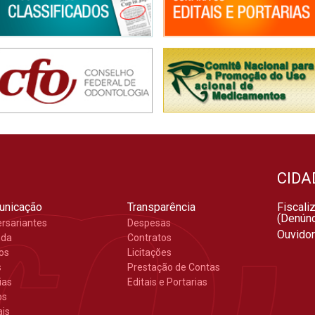
CIDA
unicação
Transparência
Fiscali
(Denúnc
ersariantes
Despesas
Ouvidor
nda
Contratos
gos
Licitações
s
Prestação de Contas
ias
Editais e Portarias
os
ais