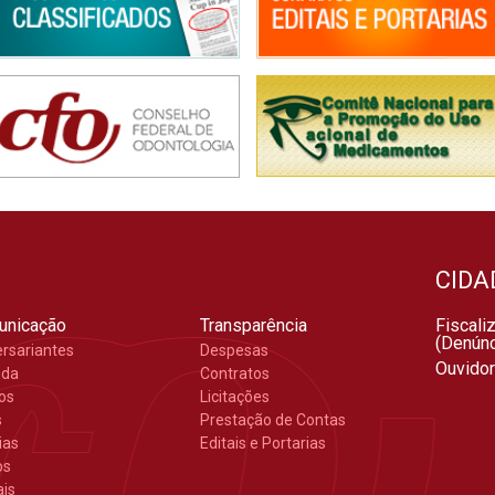
CIDA
unicação
Transparência
Fiscali
(Denúnc
ersariantes
Despesas
Ouvidor
nda
Contratos
gos
Licitações
s
Prestação de Contas
ias
Editais e Portarias
os
ais