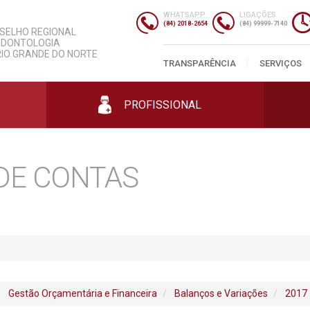
slação
Informações Úteis
ersariantes
Despesas
WHATSAPP
LIGAÇÕES
gos
nda
Entidades
Contratos
(84) 2018-2654
(84) 99999-7140
SELHO REGIONAL
gos
Parcerias
Licitações
ODONTOLOGIA
mento
s
Classificados
Prestação de Contas
RIO GRANDE DO NORTE
Profissionais
Cursos
mas
ias
Editais e Portarias
TRANSPARÊNCIA
SERVIÇOS
Empresas
ais
os
Concursos
Consultórios
ais
PROFISSIONAL
DE CONTAS
Gestão Orçamentária e Financeira
Balanços e Variações
2017