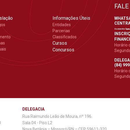
FALE
slação
Informações Úteis
WHATSAP
CENTRAL
gos
Entidades
Somente liga
Parcerias
INSCRIÇ
mento
Classificados
FINANCE
Cursos
mas
Horário 
ais
Concursos
Segunda 
DELEGA
(84) 99
Horário 
Segunda 
DELEGACIA
Rua Raimundo Leão de Moura, nº 196.
0
Sala 04 - Piso L2
Nova Betânia – Mossoró/RN – CEP 59611-320