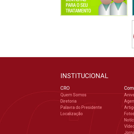
INSTITUCIONAL
CRO
Com
Quem Somos
Aniv
Diretoria
Age
Palavra do Presidente
Arti
Localização
Foto
Notíc
Víde
Jorn