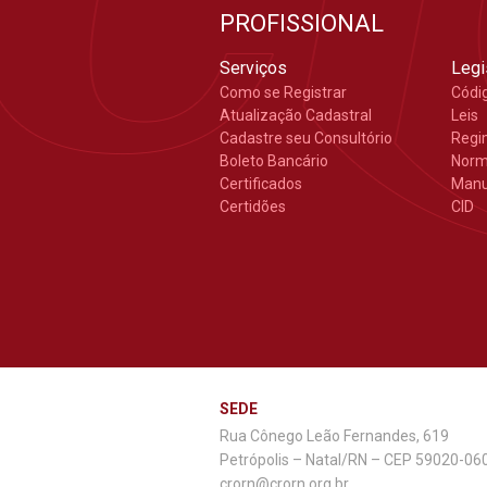
PROFISSIONAL
Serviços
Legi
Como se Registrar
Códi
Atualização Cadastral
Leis
Cadastre seu Consultório
Regi
Boleto Bancário
Nor
Certificados
Manu
Certidões
CID
SEDE
Rua Cônego Leão Fernandes, 619
Petrópolis – Natal/RN – CEP 59020-06
crorn@crorn.org.br