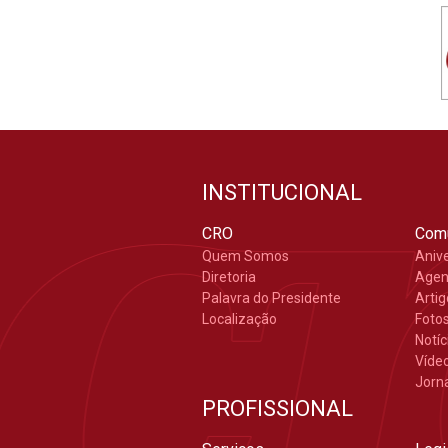
INSTITUCIONAL
CRO
Com
Quem Somos
Aniv
Diretoria
Age
Palavra do Presidente
Arti
Localização
Foto
Notíc
Víde
Jorn
PROFISSIONAL