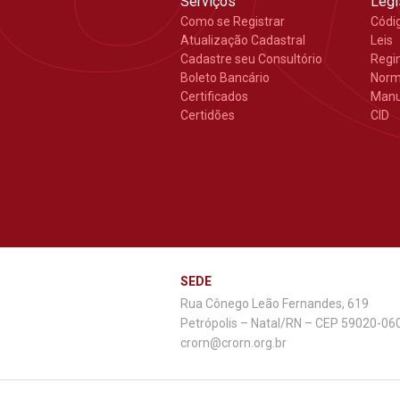
Serviços
Legi
Como se Registrar
Códi
Atualização Cadastral
Leis
Cadastre seu Consultório
Regi
Boleto Bancário
Nor
Certificados
Manu
Certidões
CID
SEDE
Rua Cônego Leão Fernandes, 619
Petrópolis – Natal/RN – CEP 59020-06
crorn@crorn.org.br