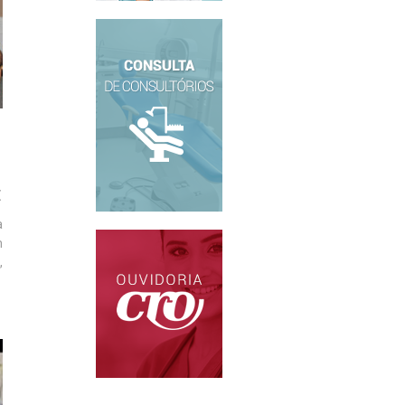
E
a
m
,