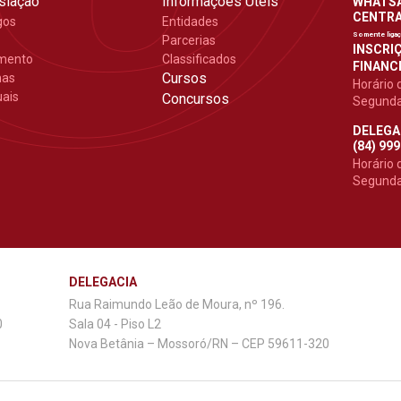
slação
Informações Úteis
WHATSAP
CENTRAL
gos
Entidades
Somente liga
Parcerias
INSCRIÇ
mento
Classificados
FINANCE
Cursos
mas
Horário 
ais
Concursos
Segunda 
DELEGA
(84) 99
Horário 
Segunda 
DELEGACIA
Rua Raimundo Leão de Moura, nº 196.
0
Sala 04 - Piso L2
Nova Betânia – Mossoró/RN – CEP 59611-320