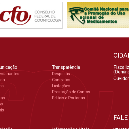
CIDA
unicação
Transparência
Fiscali
(Denúnc
ersariantes
Despesas
Ouvidor
nda
Contratos
gos
Licitações
s
Prestação de Contas
ias
Editais e Portarias
os
ais
FALE