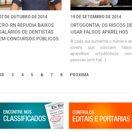
07 DE OUTUBRO DE 2014
19 DE SETEMBRO DE 2014
CRO-RN REPUDIA BAIXOS
ORTODONTIA, OS RISCOS D
SALÁRIOS DE DENTISTAS
USAR FALSOS APARELHOS
EM CONCURSOS PÚBLICOS
A cada dia aumenta o número d
jovens que colocam falso
aparelhos ortodônticos co
pessoas sem ha[...]
OR
3
4
5
6
7
8
PRÓXIMA