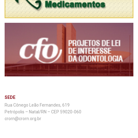
SEDE
Rua Cônego Leão Fernandes, 619
Petrópolis – Natal/RN – CEP 59020-060
crorn@crorn.org.br