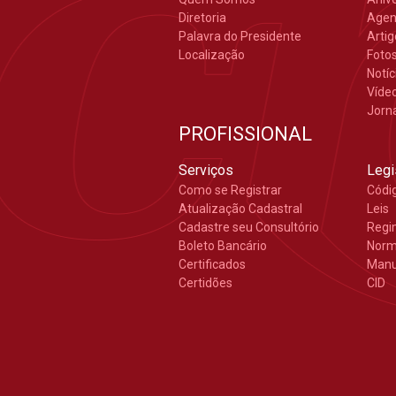
Diretoria
Age
Palavra do Presidente
Arti
Localização
Foto
Notíc
Víde
Jorn
PROFISSIONAL
Serviços
Legi
Como se Registrar
Códi
Atualização Cadastral
Leis
Cadastre seu Consultório
Regi
Boleto Bancário
Nor
Certificados
Manu
Certidões
CID