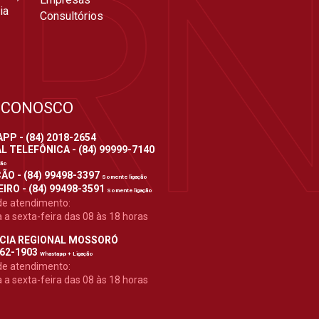
ia
Consultórios
 CONOSCO
P - (84) 2018-2654
 TELEFÔNICA - (84) 99999-7140
ção
ÃO - (84) 99498-3397
Somente ligação
IRO - (84) 99498-3591
Somente ligação
de atendimento:
a sexta-feira das 08 às 18 horas
CIA REGIONAL MOSSORÓ
962-1903
Whastapp + Ligação
de atendimento:
a sexta-feira das 08 às 18 horas