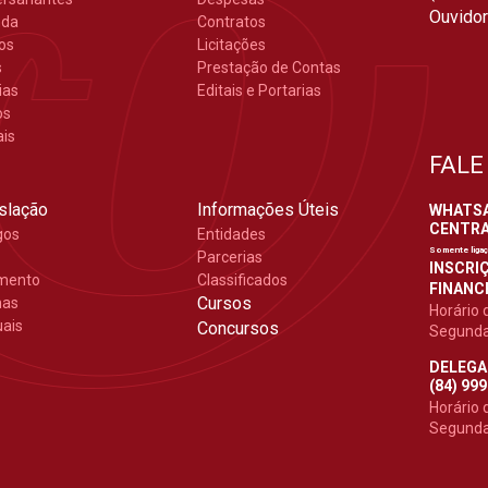
Ouvidor
nda
Contratos
gos
Licitações
s
Prestação de Contas
ias
Editais e Portarias
os
ais
FALE
slação
Informações Úteis
WHATSAP
CENTRAL
gos
Entidades
Somente liga
Parcerias
INSCRIÇ
mento
Classificados
FINANCE
Cursos
mas
Horário 
ais
Concursos
Segunda 
DELEGA
(84) 99
Horário 
Segunda 