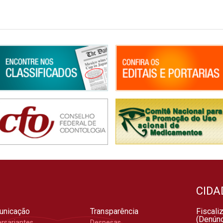
CIDA
unicação
Transparência
Fiscali
(Denúnc
ersariantes
Despesas