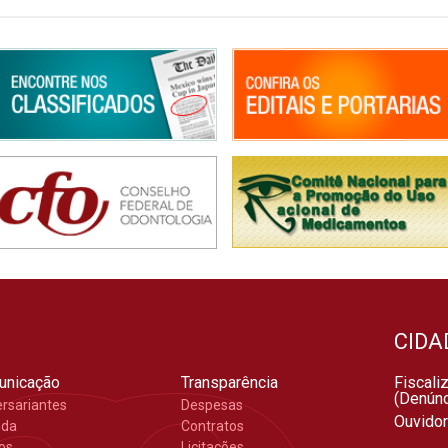
CIDA
unicação
Transparência
Fiscali
(Denúnc
ersariantes
Despesas
Ouvidor
nda
Contratos
gos
Licitações