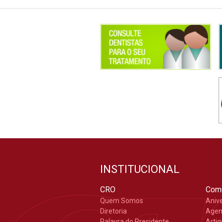
INSTITUCIONAL
CRO
Com
Quem Somos
Aniv
Diretoria
Age
Palavra do Presidente
Arti