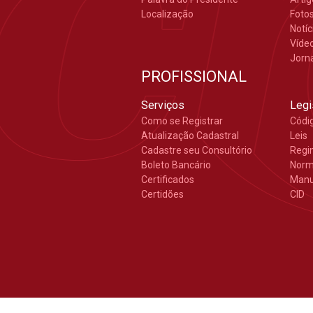
Localização
Foto
Notíc
Víde
Jorn
PROFISSIONAL
Serviços
Legi
Como se Registrar
Códi
Atualização Cadastral
Leis
Cadastre seu Consultório
Regi
Boleto Bancário
Nor
Certificados
Manu
Certidões
CID