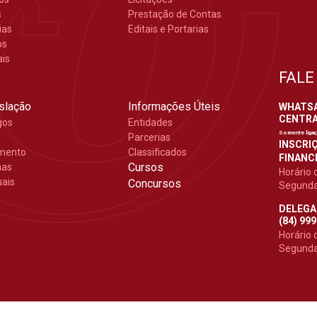
s
Prestação de Contas
ias
Editais e Portarias
os
ais
FALE
slação
Informações Úteis
WHATSAP
CENTRAL
gos
Entidades
Somente liga
Parcerias
INSCRIÇ
mento
Classificados
FINANCE
Cursos
mas
Horário 
ais
Concursos
Segunda 
DELEGA
(84) 99
Horário 
Segunda 