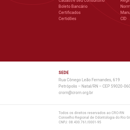
Cadastre seu Consultório
Regi
Boleto Bancário
Nor
Certificados
Manu
Certidões
CID
SEDE
Rua Cônego Leão Fernandes, 619
Petrópolis – Natal/RN – CEP 59020-06
crorn@crorn.org.br
Todos os direitos reservados ao CRO-RN
Conselho Regional de Odontologia do Rio G
CNPJ: 08.430.761/0001-95