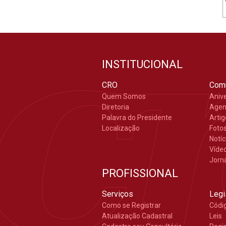
INSTITUCIONAL
CRO
Com
Quem Somos
Aniv
Diretoria
Age
Palavra do Presidente
Arti
Localização
Foto
Notíc
Víde
Jorn
PROFISSIONAL
Serviços
Legi
Como se Registrar
Códi
Atualização Cadastral
Leis