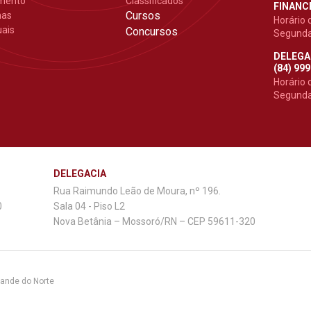
mento
Classificados
FINANCE
Cursos
mas
Horário 
ais
Concursos
Segunda 
DELEGA
(84) 99
Horário 
Segunda 
DELEGACIA
Rua Raimundo Leão de Moura, nº 196.
0
Sala 04 - Piso L2
Nova Betânia – Mossoró/RN – CEP 59611-320
rande do Norte