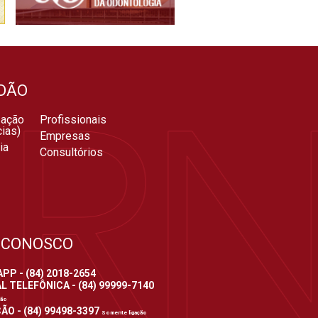
DÃO
zação
Profissionais
ias)
Empresas
ia
Consultórios
 CONOSCO
P - (84) 2018-2654
 TELEFÔNICA - (84) 99999-7140
ção
ÃO - (84) 99498-3397
Somente ligação