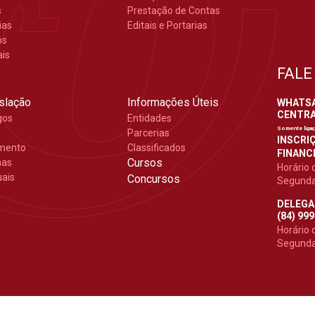
s
Prestação de Contas
ias
Editais e Portarias
os
ais
FALE
slação
Informações Úteis
WHATSAP
CENTRAL
gos
Entidades
Somente liga
Parcerias
INSCRIÇ
mento
Classificados
FINANCE
Cursos
mas
Horário 
ais
Concursos
Segunda 
DELEGA
(84) 99
Horário 
Segunda 