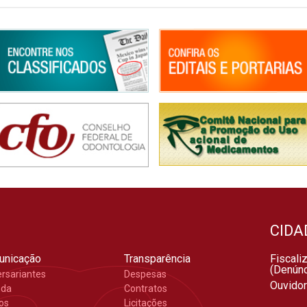
CIDA
unicação
Transparência
Fiscali
(Denúnc
ersariantes
Despesas
Ouvidor
nda
Contratos
gos
Licitações