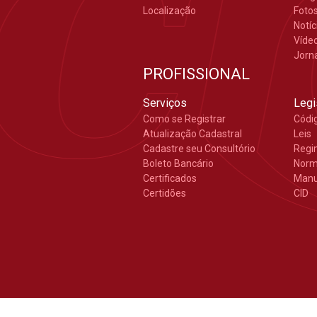
Localização
Foto
Notíc
Víde
Jorn
PROFISSIONAL
Serviços
Legi
Como se Registrar
Códi
Atualização Cadastral
Leis
Cadastre seu Consultório
Regi
Boleto Bancário
Nor
Certificados
Manu
Certidões
CID