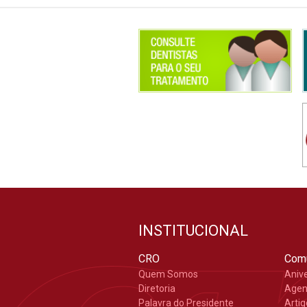
INSTITUCIONAL
CRO
Com
Quem Somos
Aniv
Diretoria
Age
Palavra do Presidente
Arti